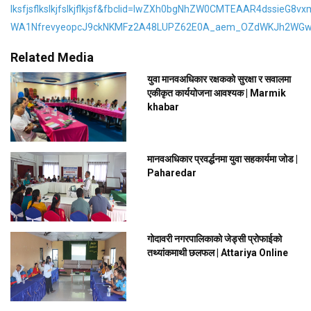
lksfjsflkslkjfslkjflkjsf&fbclid=IwZXh0bgNhZW0CMTEAAR4dssieG8
WA1NfrevyeopcJ9ckNKMFz2A48LUPZ62E0A_aem_OZdWKJh2WGw
Related Media
युवा मानवअधिकार रक्षकको सुरक्षा र सवालमा
एकीकृत कार्ययोजना आवश्यक | Marmik
khabar
मानवअधिकार प्रवर्द्धनमा युवा सहकार्यमा जोड |
Paharedar
गोदावरी नगरपालिकाको जेड्सी प्रोफाईको
तथ्यांकमाथी छलफल | Attariya Online